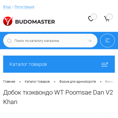
Вход
Регистрация
0
0
Каталог товаров
•
•
•
Главная
Каталог товаров
Форма для единоборств
Кимоно 
Добок тхэквондо WT Poomsae Dan V2
Khan