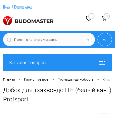
Вход
Регистрация
0
0
Каталог товаров
•
•
•
Главная
Каталог товаров
Форма для единоборств
Кимоно 
Добок для тхэквондо ITF (белый кант)
Profsport