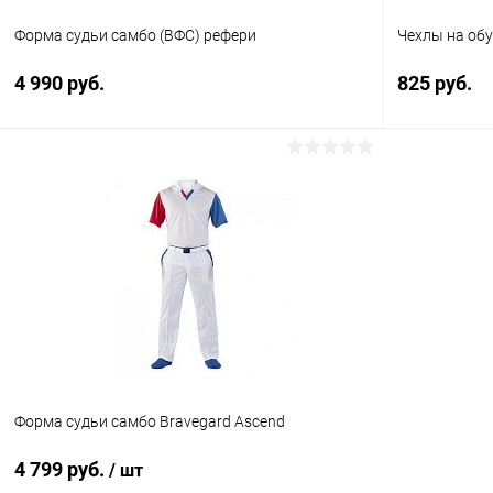
Форма судьи самбо (ВФС) рефери
Чехлы на обу
4 990 руб.
825 руб.
В корзину
Купить в 1 клик
Сравнение
Купить в 1
В избранное
Под заказ
В избранн
Размер :
Размер обуви 
44 р-р
43-44
Форма судьи самбо Bravegard Ascend
4 799 руб.
/ шт