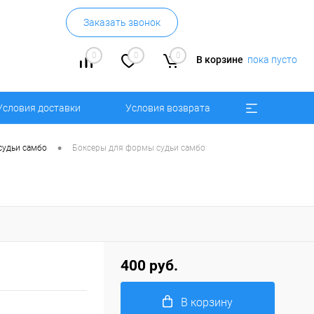
Заказать звонок
0
0
0
В корзине
пока пусто
Условия доставки
Условия возврата
•
судьи самбо
Боксеры для формы судьи самбо
400 руб.
В корзину