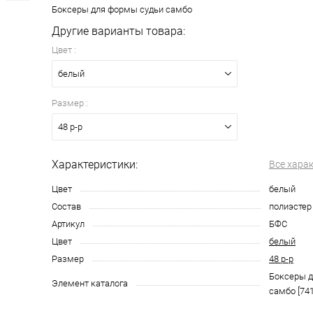
Боксеры для формы судьи самбо
Другие варианты товара:
Цвет :
белый
Размер :
48 р-р
Характеристики:
Все хара
Цвет
белый
Состав
полиэстер
Артикул
БФС
Цвет
белый
Размер
48 р-р
Боксеры д
Элемент каталога
самбо [74