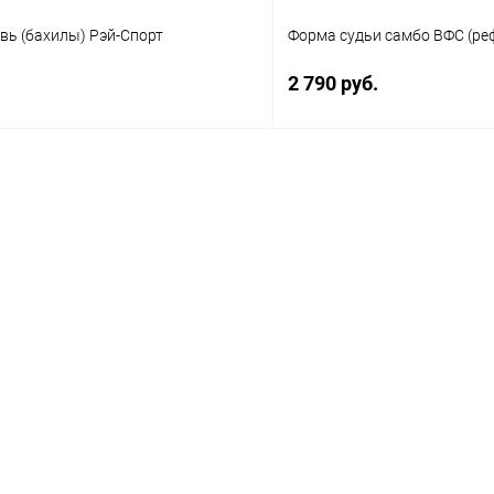
вь (бахилы) Рэй-Спорт
Форма судьи самбо ВФС (ре
2 790 руб.
В корзину
В корз
 клик
Сравнение
Купить в 1 клик
ое
В наличии
В избранное
(RUS) :
Размер :
42 р-р