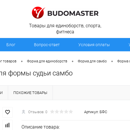
Товары для единоборств, спорта,
фитнеса
Блог
Вопрос-ответ
Условия оплаты
•
•
•
г товаров
Форма для единоборств
Форма для самбо
Форма 
ля формы судьи самбо
КИ
ПОХОЖИЕ ТОВАРЫ
Отзывов: 0
Артикул:
БФС
Описание товара: