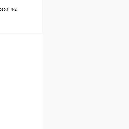
фери) №2
ину
Сравнение
Под заказ