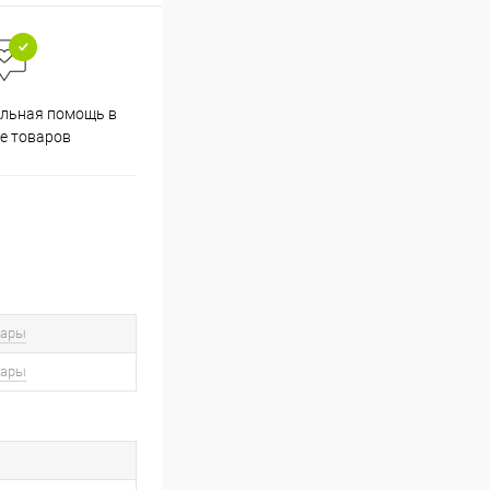
льная помощь в
е товаров
вары
вары