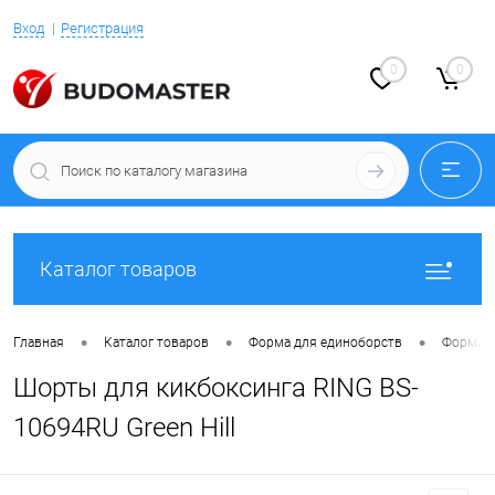
Вход
Регистрация
0
0
Каталог товаров
•
•
•
Главная
Каталог товаров
Форма для единоборств
Форма д
Шорты для кикбоксинга RING BS-
10694RU Green Hill