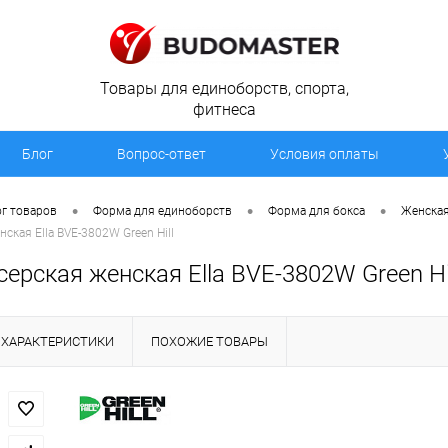
Товары для единоборств, спорта,
фитнеса
Блог
Вопрос-ответ
Условия оплаты
•
•
•
г товаров
Форма для единоборств
Форма для бокса
Женская
ская Ella BVE-3802W Green Hill
ерская женская Ella BVE-3802W Green Hi
ХАРАКТЕРИСТИКИ
ПОХОЖИЕ ТОВАРЫ