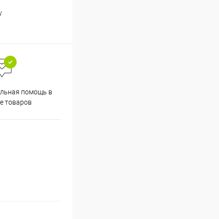
W
льная помощь в
е товаров