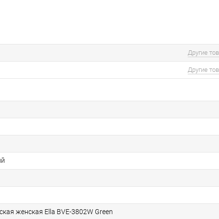
Другие то
Другие то
ий
ская женская Ella BVE-3802W Green