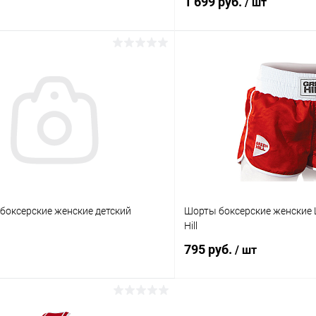
1 699 руб.
/ шт
В корзину
В корз
 клик
Сравнение
Купить в 1 клик
ое
Под заказ
В избранное
Цвет :
красный
Размер :
боксерские женские детский
Шорты боксерские женские L
XS
Hill
795 руб.
/ шт
В корзину
В корз