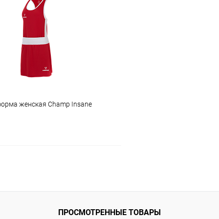
 клик
Сравнение
Купить в 1 клик
ое
В наличии
В избранное
Цвет :
красный
Размер :
XXS
форма женская Champ Insane
В корзину
 клик
Сравнение
ое
Под заказ
ПРОСМОТРЕННЫЕ ТОВАРЫ