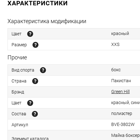
ХАРАКТЕРИСТИКИ
Характеристика модификации
красный
Цвет
XXS
Размер
Прочие
бокс
Вид спорта
Пакистан
Страна
Green Hill
Брэнд
красный, син
Цвет
полиэстер
Состав
BVE-3802W
Артикул
Майка боксер
Элемент каталога