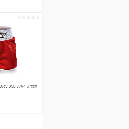
ину
Сравнение
В наличии
ucy BSL-3794 Green
ину