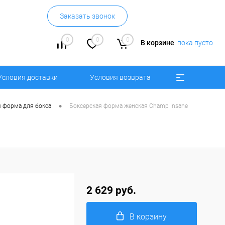
Заказать звонок
0
0
0
В корзине
пока пусто
Условия доставки
Условия возврата
•
 форма для бокса
Боксерская форма женская Champ Insane
2 629 руб.
В корзину