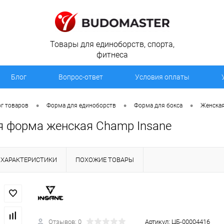
Товары для единоборств, спорта,
фитнеса
Блог
Вопрос-ответ
Условия оплаты
•
•
•
г товаров
Форма для единоборств
Форма для бокса
Женская
я форма женская Champ Insane
ХАРАКТЕРИСТИКИ
ПОХОЖИЕ ТОВАРЫ
Отзывов: 0
Артикул:
ЦБ-00004416