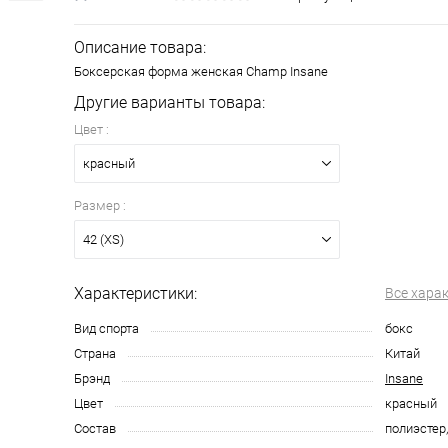
Описание товара:
Боксерская форма женская Champ Insane
Другие варианты товара:
Цвет :
красный
Размер :
42 (XS)
Характеристики:
Все хара
Вид спорта
бокс
Страна
Китай
Брэнд
Insane
Цвет
красный
Состав
полиэстер