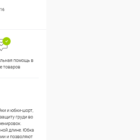
16
льная помощь в
е товаров
йки и юбки-шорт,
защиту груди во
ренировок.
ной длине. Юбка
лии и позволяют