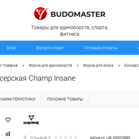
Товары для единоборств, спорта,
фитнеса
Блог
Вопрос-ответ
Условия оплаты
•
•
•
г товаров
Форма для единоборств
Форма для бокса
Боксерс
серская Champ Insane
ХАРАКТЕРИСТИКИ
ПОХОЖИЕ ТОВАРЫ
Отзывов: 0
Артикул:
ЦБ-00003880