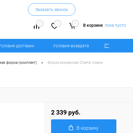
Заказать звонок
0
0
0
В корзине
пока пусто
Условия доставки
Условия возврата
•
кая форма (комплект)
Форма боксерская Champ Insane
2 339 руб.
В корзину