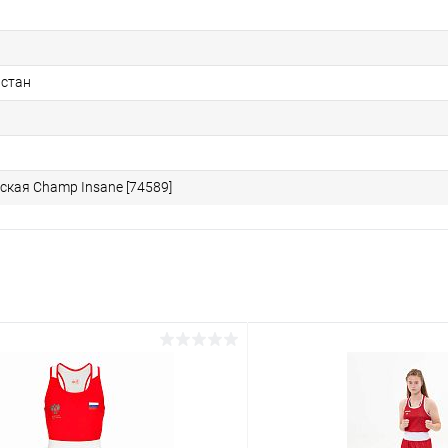
астан
ская Champ Insane [74589]