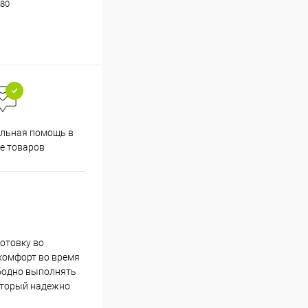
80
льная помощь в
е товаров
отовку во
 комфорт во время
ободно выполнять
оторый надежно