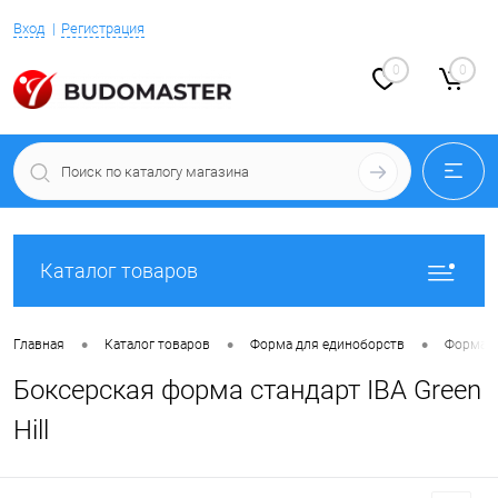
Вход
Регистрация
0
0
Каталог товаров
•
•
•
Главная
Каталог товаров
Форма для единоборств
Форма д
Боксерская форма стандарт IBA Green
Hill